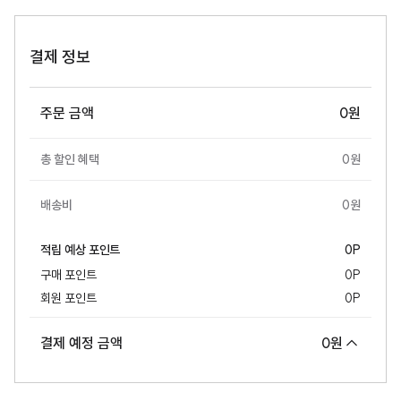
결제 정보
주문 금액
0
원
총 할인 혜택
0
원
배송비
0
원
적립 예상
포인트
0
P
구매
포인트
0
P
회원
포인트
0
P
결제 예정 금액
0
원