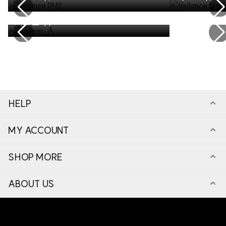
System_A
차트 보기 >
HELP
MY ACCOUNT
SHOP MORE
ABOUT US